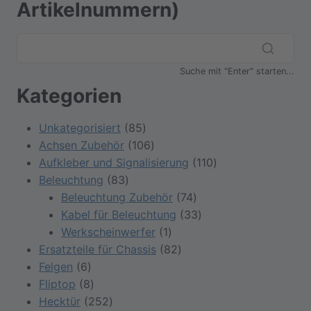
Artikelnummern)
Suche mit "Enter" starten...
Kategorien
85
Unkategorisiert
85
Produkte
106
Achsen Zubehör
106
Produkte
110
Aufkleber und Signalisierung
110
83
Produkte
Beleuchtung
83
Produkte
74
Beleuchtung Zubehör
74
Produkte
33
Kabel für Beleuchtung
33
1
Produkte
Werkscheinwerfer
1
Produkt
82
Ersatzteile für Chassis
82
6
Produkte
Felgen
6
Produkte
8
Fliptop
8
Produkte
252
Hecktür
252