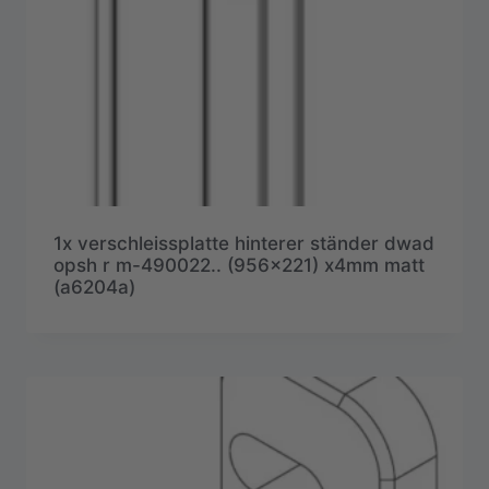
1x verschleissplatte hinterer ständer dwad
opsh r m-490022.. (956×221) x4mm matt
(a6204a)