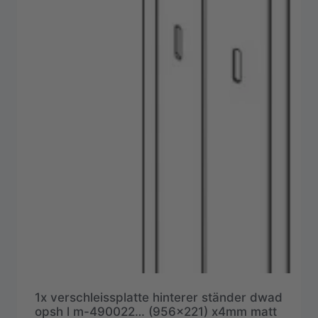
1x verschleissplatte hinterer ständer dwad
opsh l m-490022… (956×221) x4mm matt