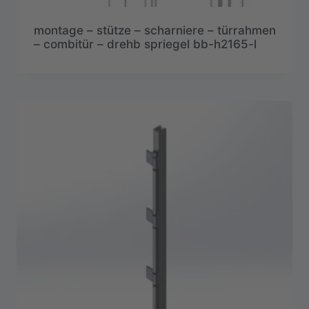
montage – stütze – scharniere – türrahmen
– combitür – drehb spriegel bb-h2165-l