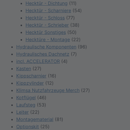
Produkte
11
Hecktür - Dichtung
11
Produkte
54
Hecktür - Scharniere
54
77
Produkte
Hecktür - Schloss
77
Produkte
38
Hecktür - Schrieber
38
50
Produkte
Hecktür Sonstiges
50
Produkte
22
Hecktüre - Montage
22
Produkte
96
Hydraulische Komponenten
96
7
Produkte
Hydraulisches Dachnetz
7
4
Produkte
incl. ACCELERATOR
4
27
Produkte
Kasten
27
Produkte
16
Kippscharnier
16
12
Produkte
Kippzylinder
12
Produkte
27
Klimsa Nutzfahrzeuge Merch
27
46
Produkte
Kotflügel
46
53
Produkte
Laufsteg
53
22
Produkte
Leiter
22
Produkte
81
Montagematerial
81
25
Produkte
Optionskit
25