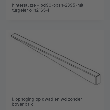
hinterstutze – bd90-opsh-2395-mit
türgelenk-ih2165-l
l. ophoging op dwad en wd zonder
bovenbalk