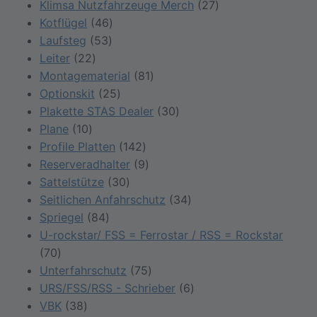
Produkte
27
Klimsa Nutzfahrzeuge Merch
27
46
Produkte
Kotflügel
46
53
Produkte
Laufsteg
53
22
Produkte
Leiter
22
Produkte
81
Montagematerial
81
25
Produkte
Optionskit
25
Produkte
30
Plakette STAS Dealer
30
10
Produkte
Plane
10
Produkte
142
Profile Platten
142
Produkte
9
Reserveradhalter
9
30
Produkte
Sattelstütze
30
Produkte
34
Seitlichen Anfahrschutz
34
84
Produkte
Spriegel
84
Produkte
U-rockstar/ FSS = Ferrostar / RSS = Rockstar
70
70
Produkte
75
Unterfahrschutz
75
Produkte
6
URS/FSS/RSS - Schrieber
6
38
Produkte
VBK
38