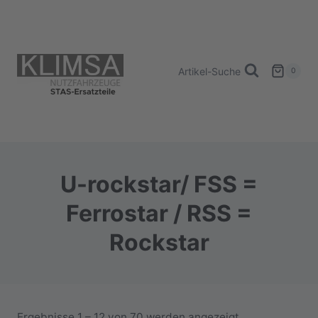
Zum
Inhalt
springen
Artikel-Suche
0
U-rockstar/ FSS =
Ferrostar / RSS =
Rockstar
Ergebnisse 1 – 12 von 70 werden angezeigt