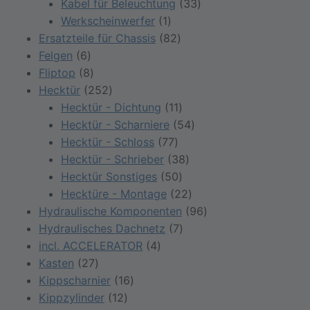
Produkte
33
Kabel für Beleuchtung
33
1
Produkte
Werkscheinwerfer
1
Produkt
82
Ersatzteile für Chassis
82
6
Produkte
Felgen
6
Produkte
8
Fliptop
8
Produkte
252
Hecktür
252
Produkte
11
Hecktür - Dichtung
11
Produkte
54
Hecktür - Scharniere
54
77
Produkte
Hecktür - Schloss
77
Produkte
38
Hecktür - Schrieber
38
50
Produkte
Hecktür Sonstiges
50
Produkte
22
Hecktüre - Montage
22
Produkte
96
Hydraulische Komponenten
96
7
Produkte
Hydraulisches Dachnetz
7
4
Produkte
incl. ACCELERATOR
4
27
Produkte
Kasten
27
Produkte
16
Kippscharnier
16
12
Produkte
Kippzylinder
12