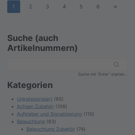
1
2
3
4
5
6
→
Suche (auch
Artikelnummern)
Suche mit "Enter" starten...
Kategorien
85
Unkategorisiert
85
Produkte
106
Achsen Zubehör
106
Produkte
110
Aufkleber und Signalisierung
110
83
Produkte
Beleuchtung
83
Produkte
74
Beleuchtung Zubehör
74