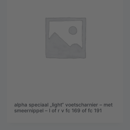
alpha speciaal „light“ voetscharnier – met
smeernippel – l of r v fc 169 of fc 191