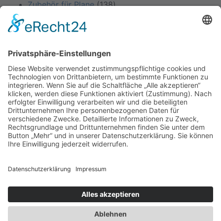
Produkte
138
Zubehör für Plane
138
Produkte
© 2026
STAS Ersatzteile by Klimsa
Nutzfahrzeuge
Alle Rechte vorbehalten
Impressum
Datenschutz
Angebote nur für den gewerblichen Bedarf. Alle Preise zuzüglich
Mehrwertsteuer.
Sämtliche Markenzeichen und eingetragenen Warenzeichen sind