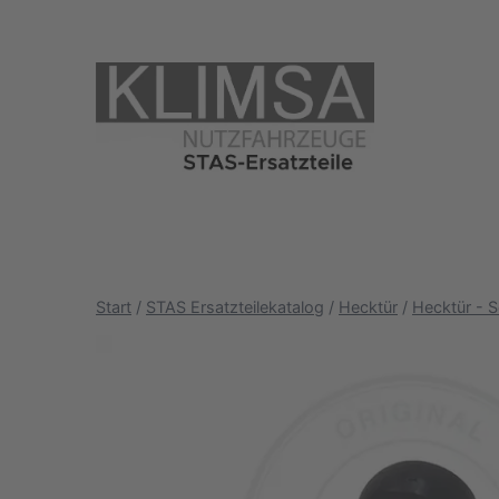
Zum
Inhalt
springen
Start
/
STAS Ersatzteilekatalog
/
Hecktür
/
Hecktür - S