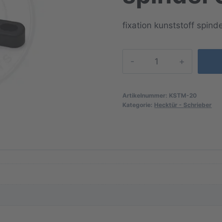
fixation kunststoff spin
fixation
kunststoff
spindel
0
Artikelnummer:
KSTM-20
Kategorie:
Hecktür - Schrieber
20
mm
Menge